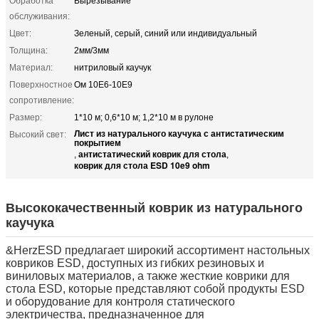
Обработка
Вырезывание
обслуживания:
Цвет:
Зеленый, серый, синий или индивидуальный
Толщина:
2мм/3мм
Материал:
нитриловый каучук
Поверхностное
Ом 10E6-10E9
сопротивление:
Размер:
1*10 м; 0,6*10 м; 1,2*10 м в рулоне
Лист из натурального каучука с антистатическим
Высокий свет:
покрытием
антистатический коврик для стола
,
,
коврик для стола ESD 10e9 ohm
Высококачественный коврик из натурального
каучука
&HerzESD предлагает широкий ассортимент настольных
ковриков ESD, доступных из гибких резиновых и
виниловых материалов, а также жесткие коврики для
стола ESD, которые представляют собой продукты ESD
и оборудование для контроля статического
электричества, предназначенное для