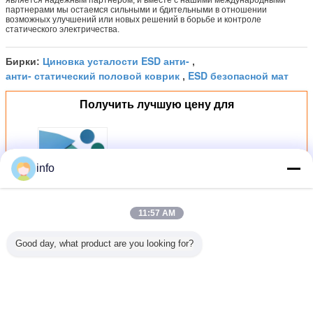
является надежным партнером, и вместе с нашими международными
партнерами мы остаемся сильными и бдительными в отношении
возможных улучшений или новых решений в борьбе и контроле
статического электричества.
Циновка усталости ESD анти-
Бирки:
,
анти- статический половой коврик
ESD безопасной мат
,
Получить лучшую цену для
Пол циновки таблицы листа
info
натурального каучука коврика
ЭСД противостатический
матовый противостатический
для чистой комнаты
Продолжать
11:57 AM
Good day, what product are you looking for?
ESD резиновый коврик
Больше