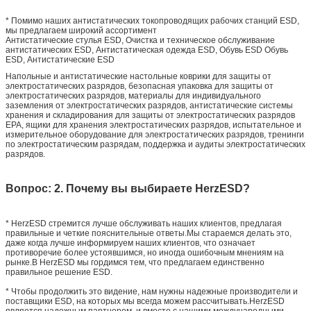
* Помимо наших антистатических токопроводящих рабочих станций ESD,
мы предлагаем широкий ассортимент
Антистатические стулья ESD, Очистка и техническое обслуживание
антистатических ESD, Антистатическая одежда ESD, Обувь ESD Обувь
ESD, Антистатические ESD
Напольные и антистатические настольные коврики для защиты от
электростатических разрядов, безопасная упаковка для защиты от
электростатических разрядов, материалы для индивидуального
заземления от электростатических разрядов, антистатические системы
хранения и складирования для защиты от электростатических разрядов
EPA, ящики для хранения электростатических разрядов, испытательное и
измерительное оборудование для электростатических разрядов, тренинги
по электростатическим разрядам, поддержка и аудиты электростатических
разрядов.
Вопрос: 2. Почему вы выбираете HerzESD?
* HerzESD стремится лучше обслуживать наших клиентов, предлагая
правильные и четкие пояснительные ответы.Мы стараемся делать это,
даже когда лучше информируем наших клиентов, что означает
противоречие более устоявшимся, но иногда ошибочным мнениям на
рынке.В HerzESD мы гордимся тем, что предлагаем единственно
правильное решение ESD.
* Чтобы продолжить это видение, нам нужны надежные производители и
поставщики ESD, на которых мы всегда можем рассчитывать.HerzESD