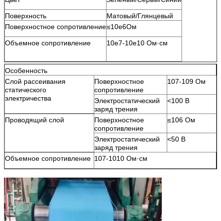
Поверхность
Матовый/Глянцевый
Поверхностное сопротивление
≤10e6Ом
Объемное сопротивление
10e7-10e10 Ом·см
Особенность
Слой рассеивания
Поверхностное
107-109 Ом
статического
сопротивление
электричества
Электростатический
<100 В
заряд трения
Проводящий слой
Поверхностное
≤106 Ом
сопротивление
Электростатический
<50 В
заряд трения
Объемное сопротивление
107-1010 Ом·см