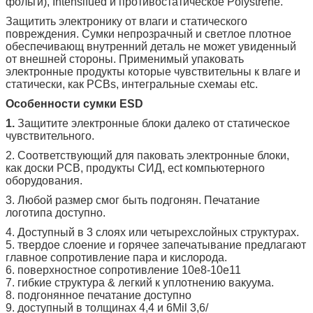
фольги), Intensifued и противостатическое Polystrene.
Защитить электронику от влаги и статического
повреждения. Сумки непрозрачный и светлое плотное
обеспечивающ внутренний деталь не может увиденный
от внешней стороны. Применимый упаковать
электронные продукты которые чувствительны к влаге и
статически, как PCBs, интегральные схемаы etc.
Особенности сумки ESD
1.
Защитите электронные блоки далеко от статическое
чувствительного.
2. Соответствующий для паковать электронные блоки,
как доски PCB, продукты СИД, ect компьютерного
оборудования.
3. Любой размер смог быть подгонян. Печатание
логотипа доступно.
4. Доступный в 3 слоях или четырехслойных структурах.
5. твердое слоение и горячее запечатывание предлагают
главное сопротивление пара и кислорода.
6. поверхностное сопротивление 10e8-10e11
7. гибкие структура & легкий к уплотнению вакуума.
8. подгонянное печатание доступно
9. доступный в толщинах 4,4 и 6Mil 3,6/