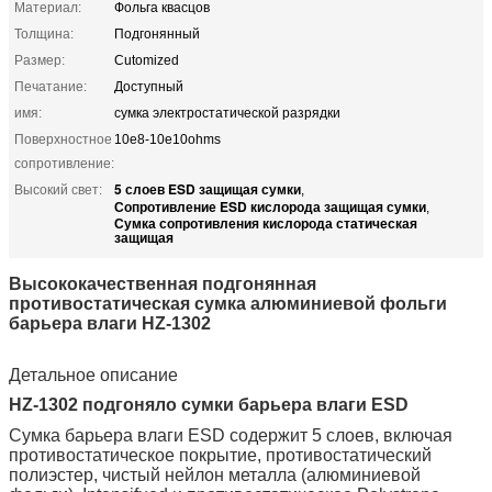
Материал:
Фольга квасцов
Толщина:
Подгонянный
Размер:
Cutomized
Печатание:
Доступный
имя:
сумка электростатической разрядки
Поверхностное
10e8-10e10ohms
сопротивление:
5 слоев ESD защищая сумки
Высокий свет:
,
Сопротивление ESD кислорода защищая сумки
,
Сумка сопротивления кислорода статическая
защищая
Высококачественная подгонянная
противостатическая сумка алюминиевой фольги
барьера влаги HZ-1302
Детальное описание
HZ-1302 подгоняло сумки барьера влаги ESD
Сумка барьера влаги ESD содержит 5 слоев, включая
противостатическое покрытие, противостатический
полиэстер, чистый нейлон металла (алюминиевой