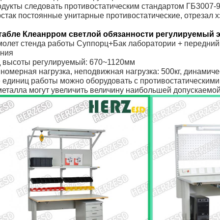
дукты следовать противостатическим стандартом ГБ3007-9
стак постоянные унитарные противостатические, отрезал х
табле Клеанрром светлой обязанности регулируемый 
олет стенда работы Суппорц+Бак лаборатории + передний 
ания
 высоты регулируемый: 670~1120мм
номерная нагрузка, неподвижная нагрузка: 500кг, динамичес
 единиц работы можно оборудовать с противостатическими
металла могут увеличить величину наибольшей допускаемой