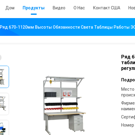
Дом
Продукты
Видео
О Нас
Контакт США
Но
Ряд 670-1120мм Высоты Обязанности Света Таблицы Работы Э
Ряд 6
табл
регул
Подро
Место
проис
Фирме
наиме
Серти
Номер