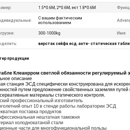
азмер:
1.5*0.6М, 2*0.6М, ект 1.8*0.6М
Функц
С вашим фактическим
ндивидуальные:
Advan
использованием
грузки:
300-1000kg
Имя:
ыделить:
верстак сейфа есд
,
анти- статическая табл
тер продукции
табле Клеанрром светлой обязанности регулируемый 
ьное описание
ая станция ЭСД специфически конструирована для искорен
нностей путем предложение свойственных заземляя путей 
сервативные материалы статического контроля.
ский профессиональный изготовитель
голетний опыт 10 в стенде работы лаборатории ЭСД
кватная поставка продуктов
фессиональная нештатная таможня
ериал холоднокатаной стали
ионные части для многофункциональной пользы