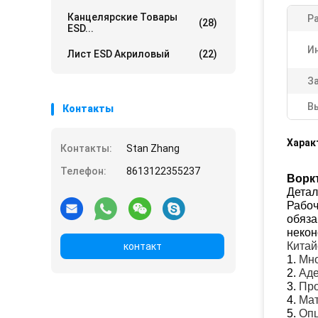
Канцелярские Товары
Р
(28)
ESD...
И
Лист ESD Акриловый
(22)
За
В
Контакты
Харак
Контакты:
Stan Zhang
Телефон:
8613122355237
Ворк
Детал
Рабоч
обяза
некон
Китай
контакт
1.
Мно
2.
Аде
3.
Про
4.
Мат
5.
Опц