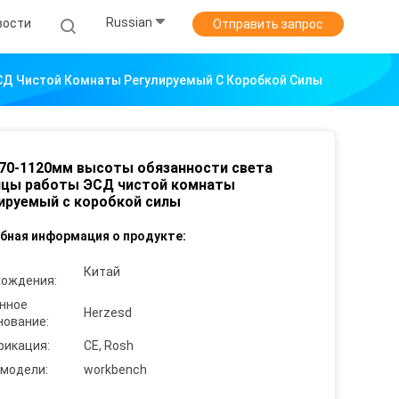
Russian
вости
Отправить запрос
СД Чистой Комнаты Регулируемый С Коробкой Силы
70-1120мм высоты обязанности света
ицы работы ЭСД чистой комнаты
ируемый с коробкой силы
бная информация о продукте:
Китай
хождения:
нное
Herzesd
нование:
фикация:
CE, Rosh
 модели:
workbench