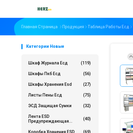
Главная Страница
Продукция
Таблица Работы Есд
Категории Новые
Шкаф Журнала Есд
(119)
Шкафы Пкб Есд
(56)
Шкафы Хранения Esd
(27)
Листы Пены Есд
(75)
ЭСД Защищая Сумки
(32)
Лента ESD
(40)
Предупреждающая...
Коробка Хранения ESD
(69)