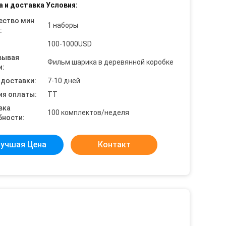
а и доставка Условия:
ество мин
1 наборы
:
100-1000USD
вывая
Фильм шарика в деревянной коробке
и:
 доставки:
7-10 дней
ия оплаты:
TT
вка
100 комплектов/неделя
бности:
учшая Цена
Контакт