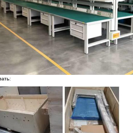
вать
: