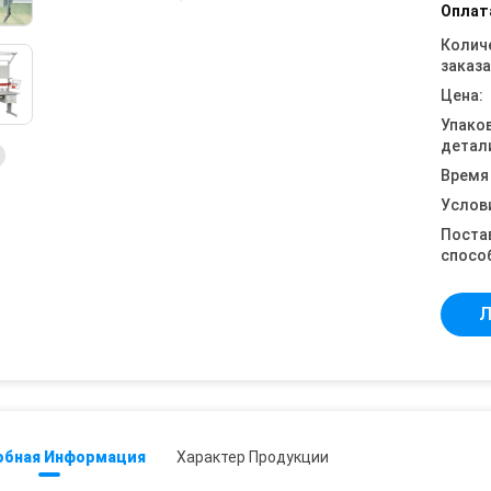
Оплат
Колич
заказа
Цена:
Упако
детал
Время
Услов
Поста
спосо
Л
обная Информация
Характер Продукции